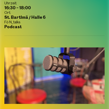
Uhrzeit
16:30
– 18:00
Ort
St. Bartlmä / Halle 6
Fö N_talks
Podcast