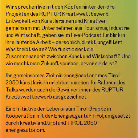
Wir sprechen live mit den Köpfen hinter den drei
Projekten des RUPTUR Kreativwettbewerb.
Entwickelt von Künstler:innen und Kreativen
gemeinsam mit Unternehmen aus Tourismus, Industrie
und Wirtschaft, geben sie im Live-Podcast Einblick in
ihre laufende Arbeit – persönlich, direkt, ungefiltert.
Was treibt sie an? Wie funktioniert die
Zusammenarbeit zwischen Kunst und Wirtschaft? Und
wie macht man Zukunft spürbar, bevor sie da ist?
Ihr gemeinsames Ziel: ein energieautonomes Tirol
2050 künstlerisch erlebbar machen. Im Rahmen des
Talks werden auch die Gewinner:innen des RUPTUR
Kreativwettbewerb ausgezeichnet.
Eine Initiative der Lebensraum Tirol Gruppe in
Kooperation mit der Energieagentur Tirol, umgesetzt
durch kreativland.tirol und TIROL 2050
energieautonom.