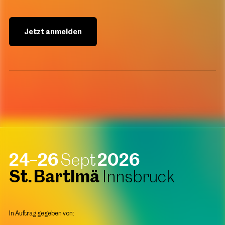
Jetzt anmelden
24
–
26
Sept
2026
St. Bartlmä
Innsbruck
In Auftrag gegeben von: